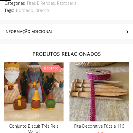
Categorias
Fitas E Rendas
,
Retrosaria
Tags:
Bordado
,
Branco
INFORMAÇÃO ADICIONAL
PRODUTOS RELACIONADOS
ESGOTADO
Conjunto Biscuit Três Reis
Fita Decorativa Fúcsia 116
Magos