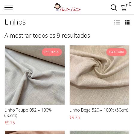
0
Linhos
Ordenado por m
A mostrar todos os 9 resultados
ESGOTADO
ESGOTADO
Linho Taupe 052 – 100%
Linho Bege 520 – 100% (50cm)
(50cm)
€
9.75
€
9.75