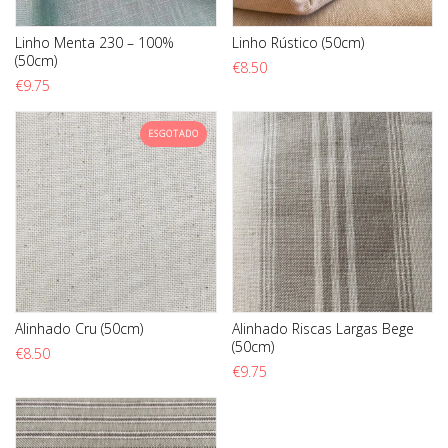
Linho Menta 230 – 100%
Linho Rústico (50cm)
(50cm)
€
8.50
€
9.75
ESGOTADO
Alinhado Cru (50cm)
Alinhado Riscas Largas Bege
(50cm)
€
8.50
€
9.75