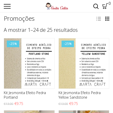
0
Promoções
Ordenado por m
A mostrar 1–24 de 25 resultados
-25%
-25%
Kit Jesmonita Efeito Pedra
Kit Jesmonita Efeito Pedra
Portland
Yellow Sandstone
O preço original era: €13.00.
O preço atual é: €9.75.
O preço original era: €13
O preço atual é: €9.
€
9.75
€
9.75
€
13.00
€
13.00