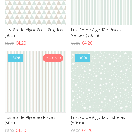
Fustão de Algodão Triângulos
Fustão de Algodão Riscas
(50cm)
Verdes (50cm)
O preço original era: €6.00.
O preço atual é: €4.20.
O preço original era: €6.0
O preço atual é: €4.2
€
4.20
€
4.20
€
6.00
€
6.00
-30%
-30%
ESGOTADO
Fustão de Algodão Riscas
Fustão de Algodão Estrelas
(50cm)
(50cm)
O preço original era: €6.00.
O preço atual é: €4.20.
O preço original era: €6.0
O preço atual é: €4.2
€
4.20
€
4.20
€
6.00
€
6.00