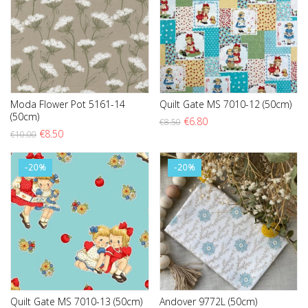
Moda Flower Pot 5161-14
Quilt Gate MS 7010-12 (50cm)
(50cm)
O preço original era: €8.5
O preço atual é: €6.8
€
6.80
€
8.50
O preço original era: €10.00.
O preço atual é: €8.50.
€
8.50
€
10.00
-20%
-20%
Quilt Gate MS 7010-13 (50cm)
Andover 9772L (50cm)