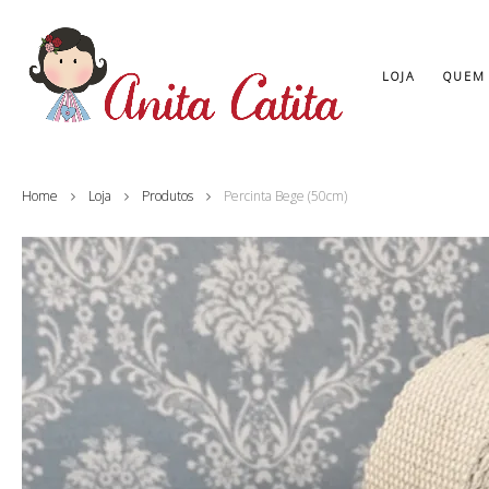
LOJA
QUEM
Home
Loja
Produtos
Percinta Bege (50cm)