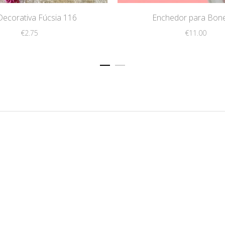
 Decorativa Fúcsia 116
Enchedor para Bon
€
2.75
€
11.00