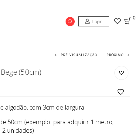
0
Login
Navegação do prod
PRÉ-VISUALIZAÇÃO
PRÓXIMO
a Bege (50cm)
de algodão, com 3cm de largura
 de 50cm (exemplo: para adquirir 1 metro,
e 2 unidades)