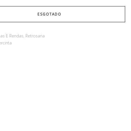
ESGOTADO
tas E Rendas
,
Retrosaria
ercinta