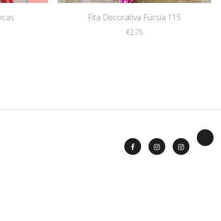
ecas
Fita Decorativa Fúcsia 115
€
2.75