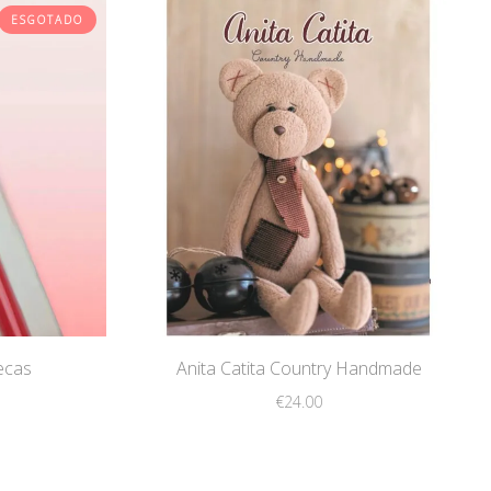
ESGOTADO
ecas
Anita Catita Country Handmade
€
24.00