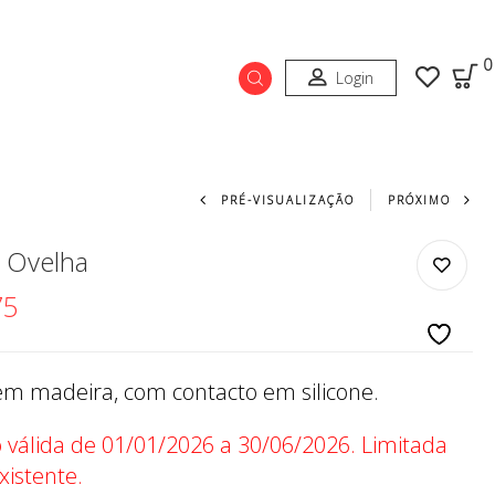
0
Login
Navegação do prod
PRÉ-VISUALIZAÇÃO
PRÓXIMO
 Ovelha
75
ço original era: €4.60.
O preço atual é: €2.75.
m madeira, com contacto em silicone.
válida de 01/01/2026 a 30/06/2026. Limitada
xistente.