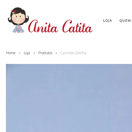
LOJA
QUEM
Home
Loja
Produtos
Carimbo Ovelha