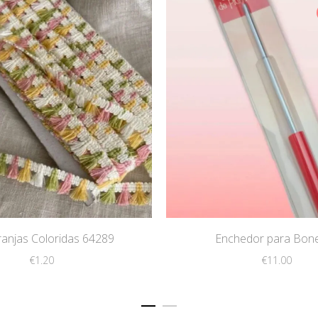
Franjas Coloridas 64289
Enchedor para Bon
€
1.20
€
11.00