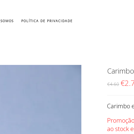
 SOMOS
POLÍTICA DE PRIVACIDADE
Carimbo
€
2.
O pre
€
4.60
Carimbo e
Promoção 
ao stock e