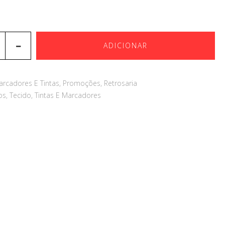
ADICIONAR
arcadores E Tintas
,
Promoções
,
Retrosaria
os
,
Tecido
,
Tintas E Marcadores