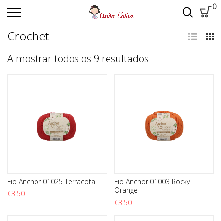
0
Crochet
Ordenado por m
A mostrar todos os 9 resultados
Fio Anchor 01025 Terracota
Fio Anchor 01003 Rocky
Orange
€
3.50
€
3.50