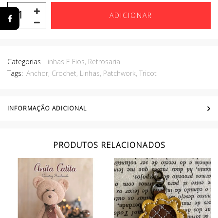
ADICIONAR
Categorias
Linhas E Fios
,
Retrosaria
Tags:
Anchor
,
Crochet
,
Linhas
,
Patchwork
,
Tricot
INFORMAÇÃO ADICIONAL
PRODUTOS RELACIONADOS