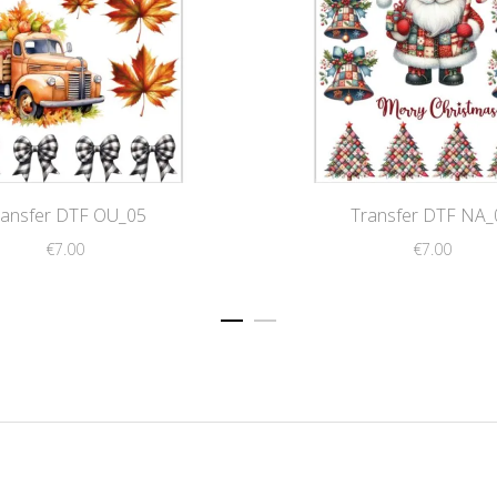
ransfer DTF OU_05
Transfer DTF NA_
€
7.00
€
7.00