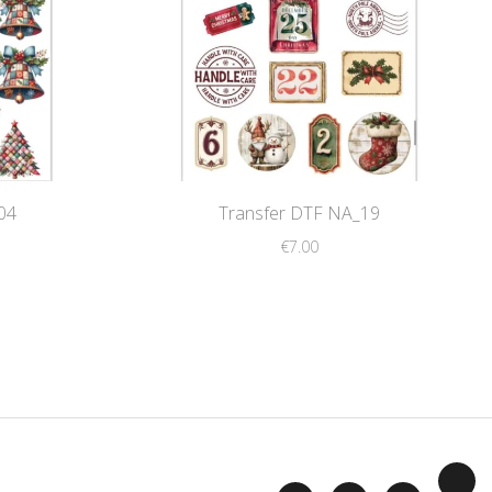
04
Transfer DTF NA_19
€
7.00