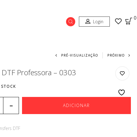
0
Login
Navegação do prod
PRÉ-VISUALIZAÇÃO
PRÓXIMO
r DTF Professora – 0303
 STOCK
ADICIONAR
nsfers DTF