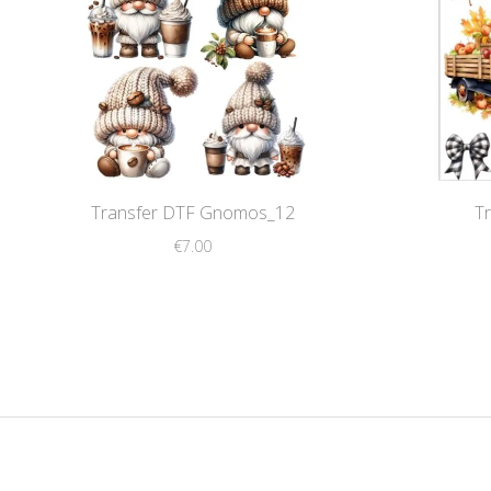
Transfer DTF Gnomos_12
T
€
7.00