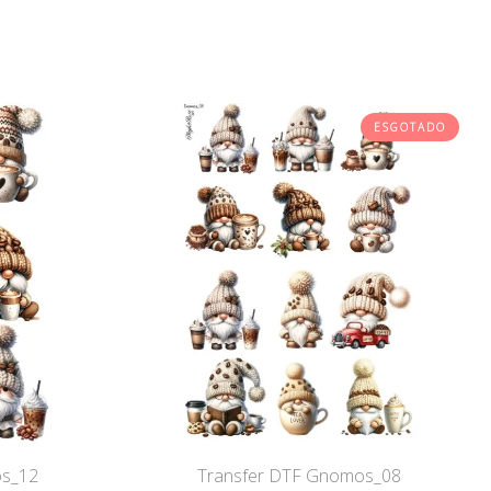
ESGOTADO
os_12
Transfer DTF Gnomos_08