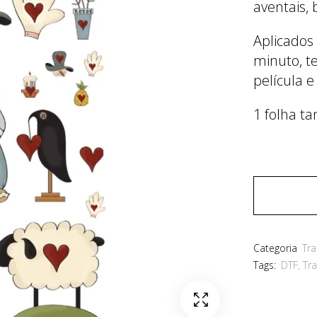
aventais, 
Aplicados
minuto, t
película e
1 folha t
Categoria
Tra
Tags:
DTF
,
Tra