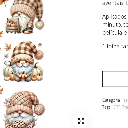
aventais, 
Aplicados
minuto, t
película e
1 folha t
Categoria
Tra
Tags:
DTF
,
Tra