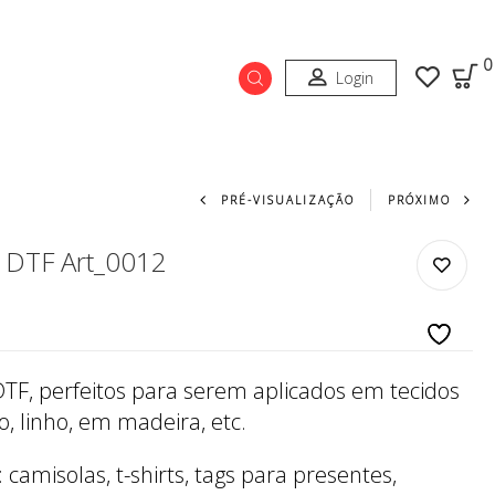
0
Login
Navegação do prod
PRÉ-VISUALIZAÇÃO
PRÓXIMO
r DTF Art_0012
DTF, perfeitos para serem aplicados em tecidos
, linho, em madeira, etc.
camisolas, t-shirts, tags para presentes,