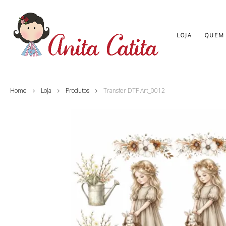
LOJA
QUEM
Home
Loja
Produtos
Transfer DTF Art_0012