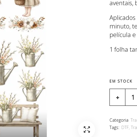
aventais, 
Aplicados
minuto, t
película e
1 folha t
EM STOCK
Categoria
Tra
Tags:
DTF
,
Tra