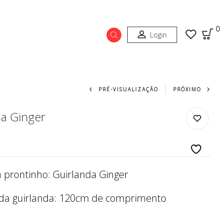
0
Login
Navegação do prod
PRÉ-VISUALIZAÇÃO
PRÓXIMO
da Ginger
já prontinho: Guirlanda Ginger
da guirlanda: 120cm de comprimento