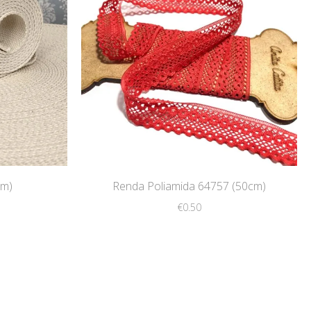
cm)
Renda Poliamida 64757 (50cm)
€
0.50