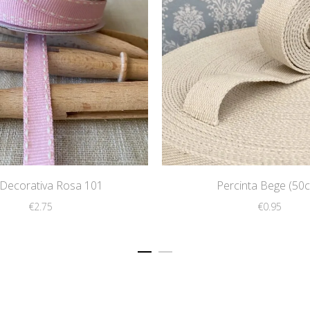
 Decorativa Rosa 101
Percinta Bege (50
€
2.75
€
0.95