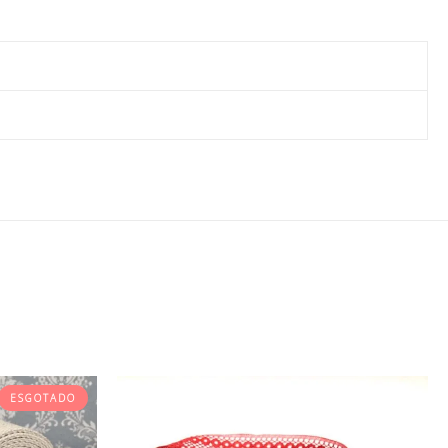
m
ESGOTADO