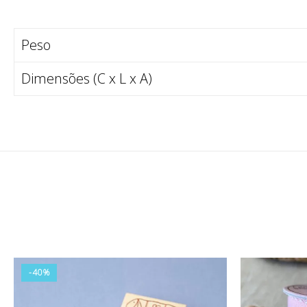
Peso
Dimensões (C x L x A)
-40%