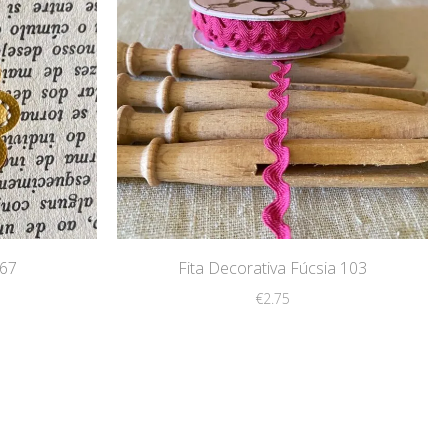
167
Fita Decorativa Fúcsia 103
€
2.75