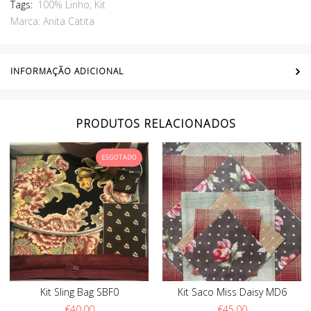
Tags:
100% Linho
,
Kit
Marca:
Anita Catita
INFORMAÇÃO ADICIONAL
PRODUTOS RELACIONADOS
ESGOTADO
Kit Sling Bag SBF0
Kit Saco Miss Daisy MD6
€
40.00
€
45.00