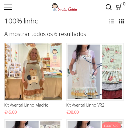
0
100% linho
Ordenado por m
A mostrar todos os 6 resultados
Kit Avental Linho Madrid
Kit Avental Linho VR2
€
45.00
€
38.00
ESGOTADO