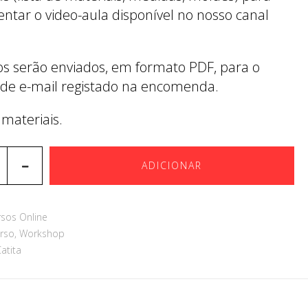
tar o video-aula disponível no nosso canal
ros serão enviados, em formato PDF, para o
de e-mail registado na encomenda.
 materiais.
ADICIONAR
rsos Online
rso
,
Workshop
Catita