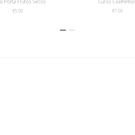
o Porta Frutos Secos
Curso Coelhinho
€
5.00
€
7.00