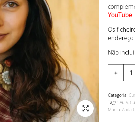
complemen
YouTube
Os fichei
endereço 
Não inclui
Categoria
Cu
Tags:
Aula
,
Cu
Marca:
Anita 