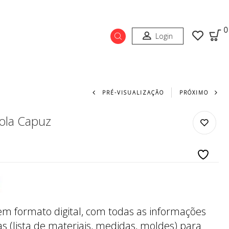
0
Login
Navegação do prod
PRÉ-VISUALIZAÇÃO
PRÓXIMO
ola Capuz
 em formato digital, com todas as informações
s (lista de materiais, medidas, moldes) para