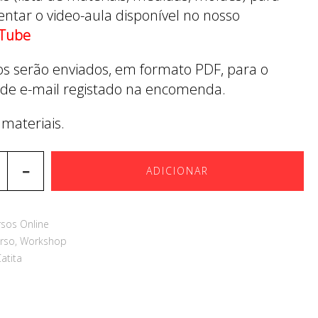
tar o video-aula disponível no nosso
Tube
ros serão enviados, em formato PDF, para o
de e-mail registado na encomenda.
 materiais.
ADICIONAR
rsos Online
rso
,
Workshop
Catita