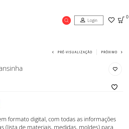
0
Login
Navegação do prod
PRÉ-VISUALIZAÇÃO
PRÓXIMO
ansinha
 em formato digital, com todas as informações
s (lista de materiais, medidas, moldes) para