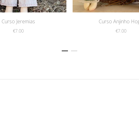
Curso Jeremias
Curso Anjinho Ho
€
7.00
€
7.00