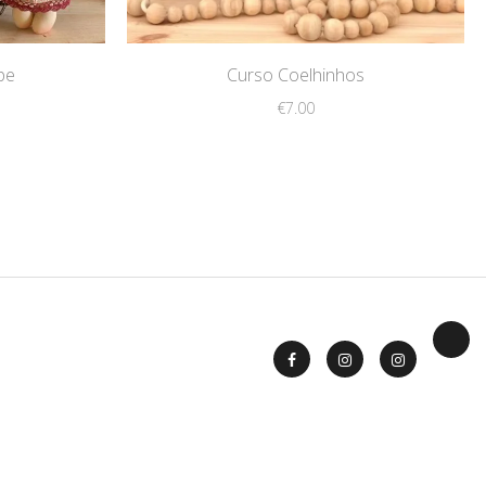
pe
Curso Coelhinhos
€
7.00