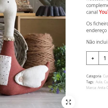
complemen
canal
You
Os fichei
endereço 
Não inclui
Categoria
Cu
Tags:
Aula
,
Cu
Marca:
Anita 