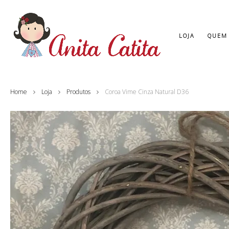
LOJA
QUEM
Home
Loja
Produtos
Coroa Vime Cinza Natural D36