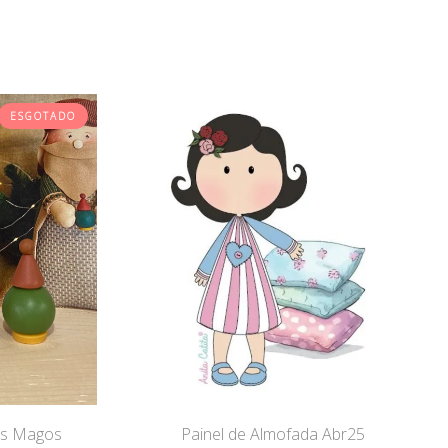
ESGOTADO
eis Magos
Painel de Almofada Abr25