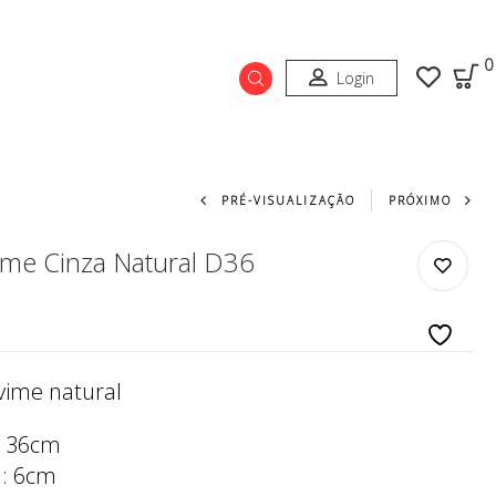
0
Login
Navegação do prod
PRÉ-VISUALIZAÇÃO
PRÓXIMO
ime Cinza Natural D36
vime natural
: 36cm
a: 6cm