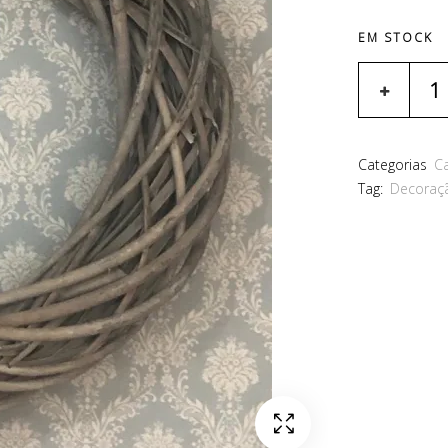
EM STOCK
Categorias
C
Tag:
Decoraç