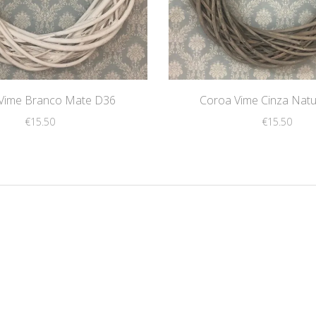
Vime Branco Mate D36
Coroa Vime Cinza Natu
€
15.50
€
15.50