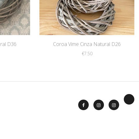
ral D36
Coroa Vime Cinza Natural D26
€
7.50