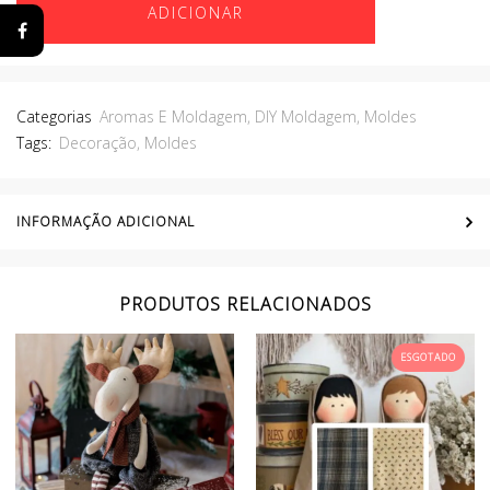
ADICIONAR
Categorias
Aromas E Moldagem
,
DIY Moldagem
,
Moldes
Tags:
Decoração
,
Moldes
INFORMAÇÃO ADICIONAL
PRODUTOS RELACIONADOS
ESGOTADO