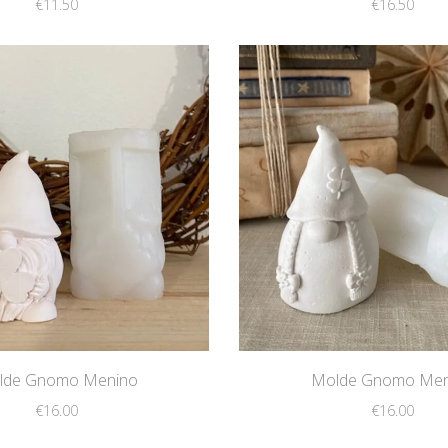
€
11.50
€
16.50
lde Gnomo Menino
Molde Gnomo Men
€
16.00
€
16.00