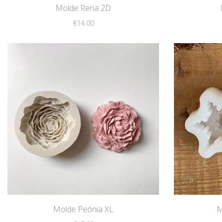
Molde Rena 2D
€
14.00
Molde Peónia XL
M