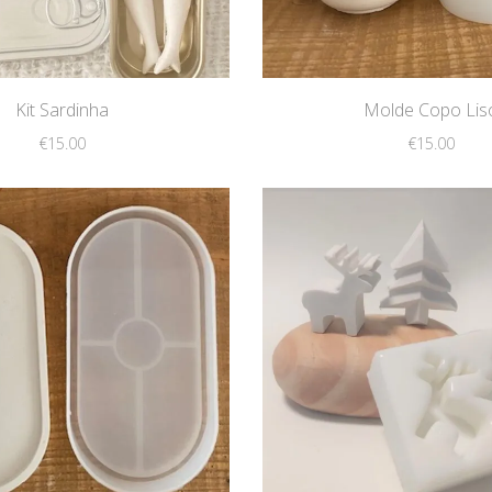
Kit Sardinha
Molde Copo Lis
€
15.00
€
15.00