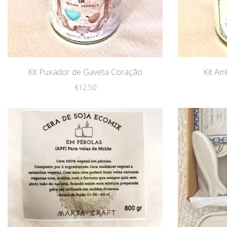
Kit Puxador de Gaveta Coração
Kit Am
€
12.50