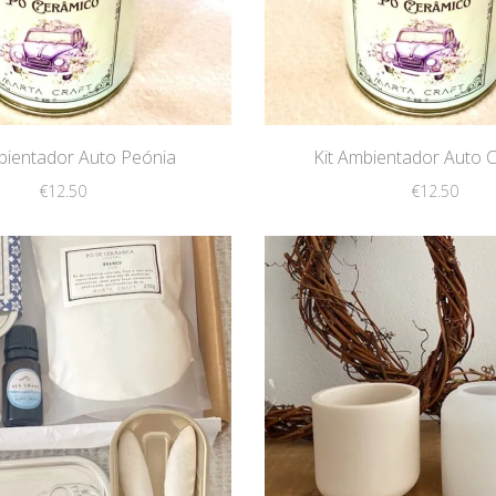
bientador Auto Peónia
Kit Ambientador Auto 
€
12.50
€
12.50