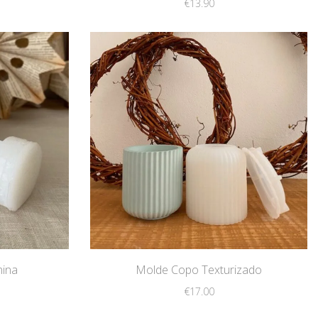
€
13.90
ina
Molde Copo Texturizado
€
17.00