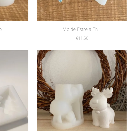
o
Molde Estrela EN1
€
11.50