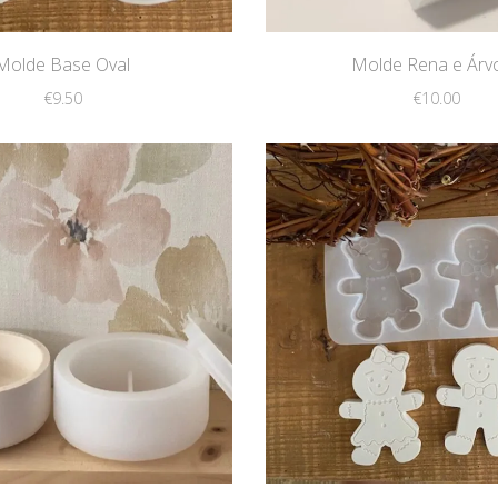
Molde Base Oval
Molde Rena e Árv
€
9.50
€
10.00