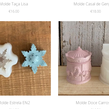
Molde Taça Lisa
Molde Casal de Gen
€
16.00
€
18.00
olde Estrela EN2
Molde Doce Carro