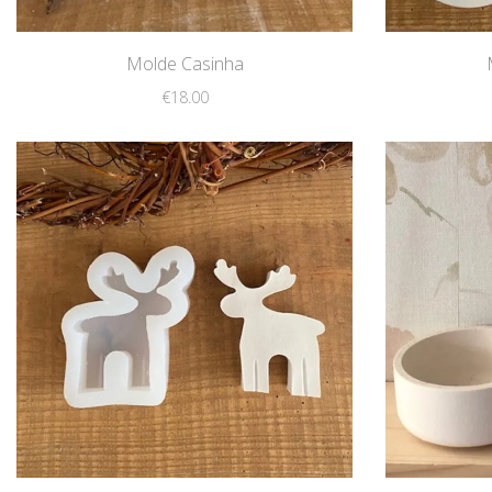
Molde Casinha
€
18.00