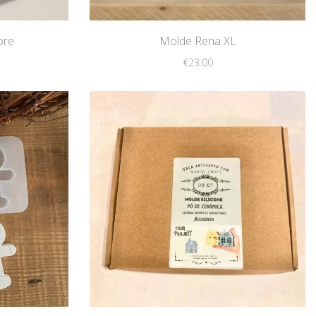
ore
Molde Rena XL
€
23.00