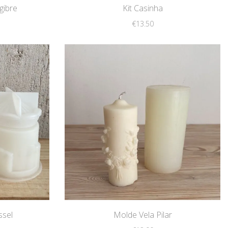
gibre
Kit Casinha
€
13.50
ssel
Molde Vela Pilar