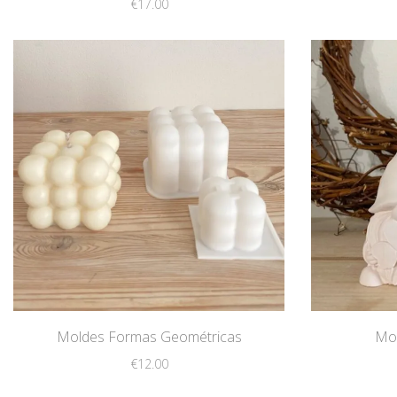
€
17.00
Moldes Formas Geométricas
Mo
€
12.00