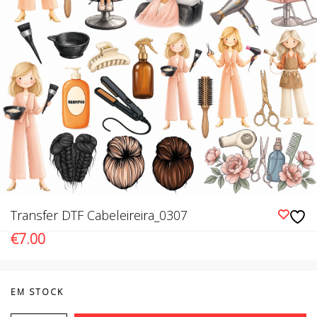
Transfer DTF Cabeleireira_0307
€
7.00
EM STOCK