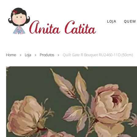
LOJA
QUEM
Home
Loja
Produtos
Quilt Gate R Bouquet RU2460-11D (50cm)