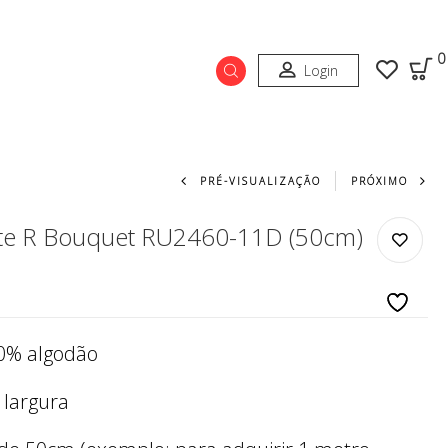
0
Login
Navegação do prod
PRÉ-VISUALIZAÇÃO
PRÓXIMO
ate R Bouquet RU2460-11D (50cm)
0% algodão
largura