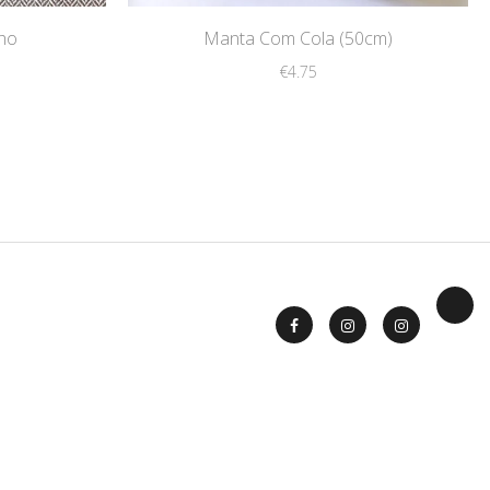
ho
Manta Com Cola (50cm)
€
4.75