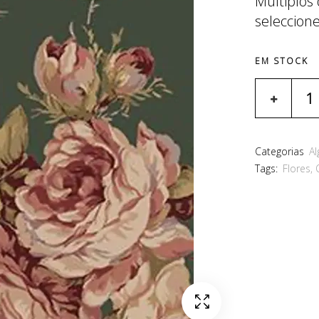
Múltiplos
seleccion
EM STOCK
Categorias
A
Tags:
Flores
,