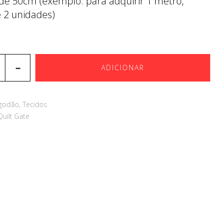
 de 50cm (exemplo: para adquirir 1 metro,
e 2 unidades)
ADICIONAR
lgodão
,
Tecidos
Quilt Gate