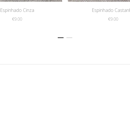
Espinhado Cinza
Espinhado Castan
€
9.00
€
9.00