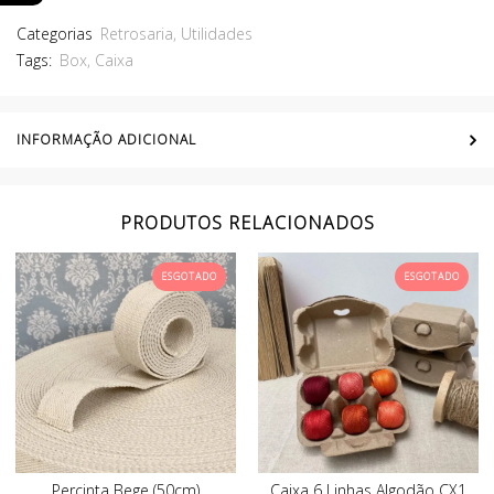
Categorias
Retrosaria
,
Utilidades
Tags:
Box
,
Caixa
INFORMAÇÃO ADICIONAL
PRODUTOS RELACIONADOS
ESGOTADO
ESGOTADO
Percinta Bege (50cm)
Caixa 6 Linhas Algodão CX1