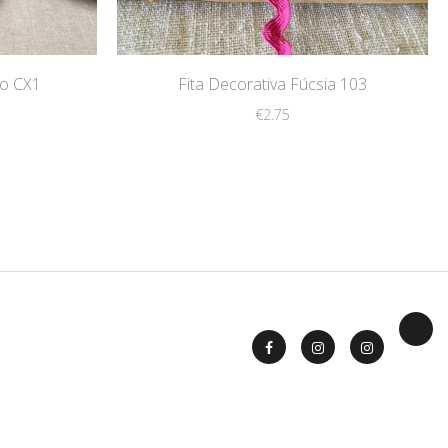
ão CX1
Fita Decorativa Fúcsia 103
€
2.75