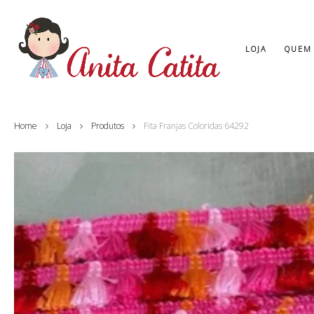
LOJA
QUEM
Home
Loja
Produtos
Fita Franjas Coloridas 64292