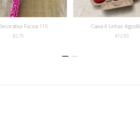
 Decorativa Fúcsia 115
Caixa 6 Linhas Algod
€
2.75
€
12.50