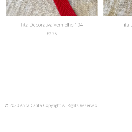
Fita Decorativa Vermelho 104
Fita
4.60.
€2.75.
€
2.75
© 2020 Anita Catita Copyright All Rights Reserved