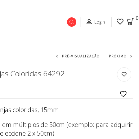
0
Login
Navegação do prod
PRÉ-VISUALIZAÇÃO
PRÓXIMO
njas Coloridas 64292
ranjas coloridas, 15mm
l em múltiplos de 50cm (exemplo: para adquirir
seleccione 2 x 50cm)