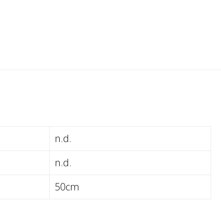
n.d.
n.d.
50cm