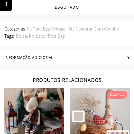
ESGOTADO
Categorias
Kit Tote Bag Vintage
,
Kits Costurar Com Carinho
Tags:
Bolsa
,
Kit
,
Saco
,
Tote Bag
INFORMAÇÃO ADICIONAL
PRODUTOS RELACIONADOS
ESGOTADO