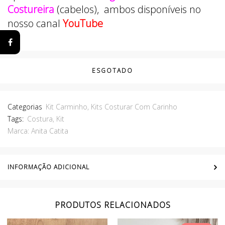
Costureira
(cabelos), ambos disponíveis no
nosso canal
YouTube
ESGOTADO
Categorias
Kit Carminho
,
Kits Costurar Com Carinho
Tags:
Costura
,
Kit
Marca:
Anita Catita
INFORMAÇÃO ADICIONAL
PRODUTOS RELACIONADOS