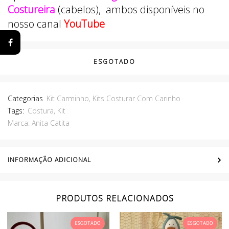
Costureira
(cabelos), ambos disponíveis no
nosso canal
YouTube
ESGOTADO
Categorias
Kit Carminho
,
Kits Costurar Com Carinho
Tags:
Costura
,
Kit
Marca:
Anita Catita
INFORMAÇÃO ADICIONAL
PRODUTOS RELACIONADOS
ESGOTADO
ESGOTADO