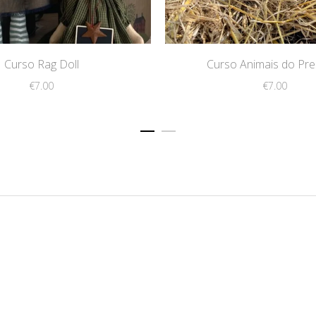
Curso Rag Doll
Curso Animais do Pre
€
7.00
€
7.00