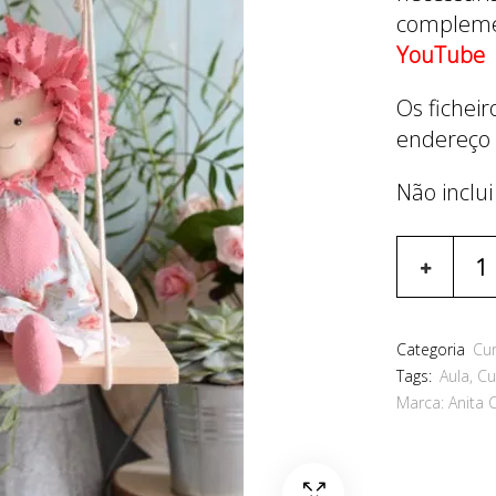
complemen
YouTube
Os fichei
endereço 
Não inclui
Categoria
Cu
Tags:
Aula
,
Cu
Marca:
Anita 