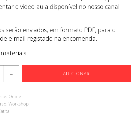
tar o video-aula disponível no nosso canal
ros serão enviados, em formato PDF, para o
de e-mail registado na encomenda.
 materiais.
ADICIONAR
rsos Online
rso
,
Workshop
Catita