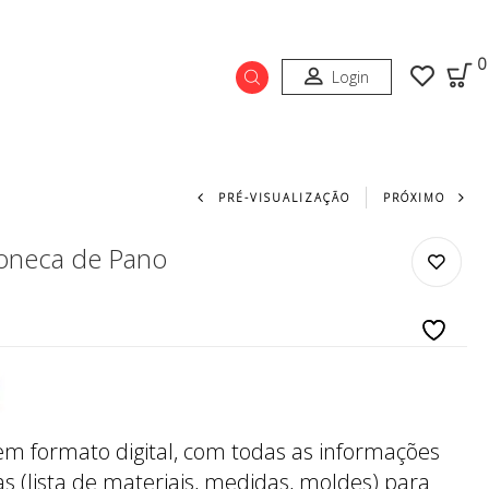
0
Login
Navegação do prod
PRÉ-VISUALIZAÇÃO
PRÓXIMO
oneca de Pano
 em formato digital, com todas as informações
s (lista de materiais, medidas, moldes) para