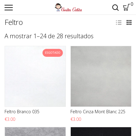
0
Feltro
Ordenado por m
A mostrar 1–24 de 28 resultados
ESGOTADO
Feltro Branco 035
Feltro Cinza Mont Blanc 225
€
3.00
€
3.00