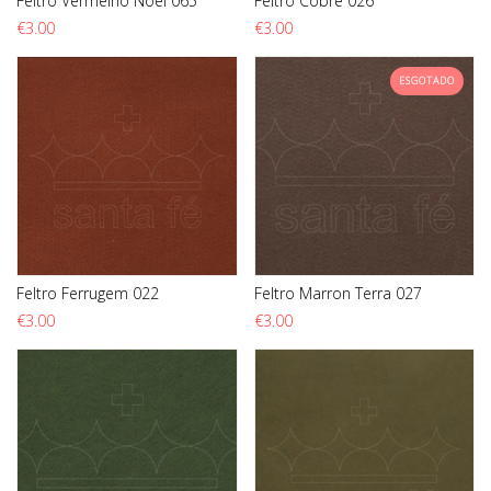
Feltro Vermelho Noel 065
Feltro Cobre 026
€
3.00
€
3.00
ESGOTADO
Feltro Ferrugem 022
Feltro Marron Terra 027
€
3.00
€
3.00