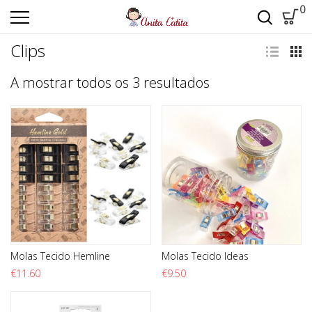
0
Clips
Ordenado por m
A mostrar todos os 3 resultados
Molas Tecido Hemline
Molas Tecido Ideas
€
11.60
€
9.50